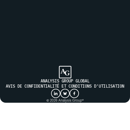
Inscrivez-vous à notre liste de diffusion pour recevoir les
actualités d'Analysis Group
ENVOYER
ANALYSIS GROUP GLOBAL
AVIS DE CONFIDENTIALITÉ ET CONDITIONS D'UTILISATION
© 2026 Analysis Group®