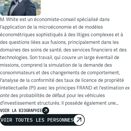
M. White
est
un
économiste
-conseil
spécialisé
dans
l'application
de la
microéconomie
et de
modèles
économétriques
sophistiqués
à des
litiges
complexes et à
des questions
liées
aux fusions,
principalement
dans les
domaines
des
soins
de santé, des services financiers et des
technologies. Son travail, qui
couvre
un large
éventail
de
missions,
comprend
la simulation de la
demande
des
consommateurs
et des
changements
de
comportement
,
l'analyse
de la
conformité
des
taux
de
licence
de
propriété
intellectuelle
(PI) avec les principes FRAND et
l'estimation
ex
ante
des
probabilités
de
défaut
pour les
véhicules
d'investissement
structurés
. Il
possède
également
une
expérience
VOIR LA BIOGRAPHIE
considérable
dans le
développement
d'outils
technologiques
innovants
pour
l'analyse
de données
VOIR TOUTES LES PERSONNES
destinées
à des analyses de fusion et de concurrence.
…