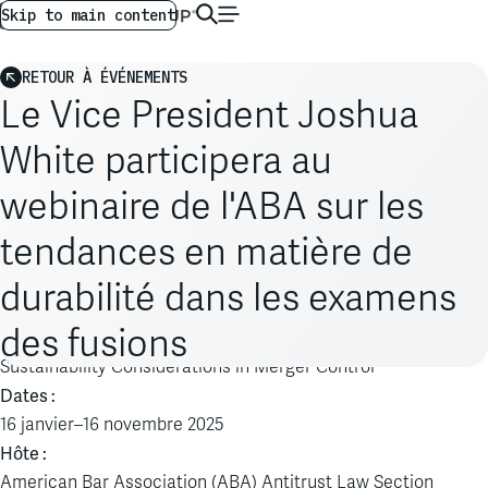
AG GLOBAL
FR
Skip to main content
RETOUR À ÉVÉNEMENTS
Le Vice President Joshua
White participera au
webinaire de l'ABA sur les
tendances en matière de
durabilité dans les examens
des fusions
Événement :
Sustainability Considerations in Merger Control
Dates :
16 janvier–16 novembre 2025
Hôte :
American Bar Association (ABA) Antitrust Law Section