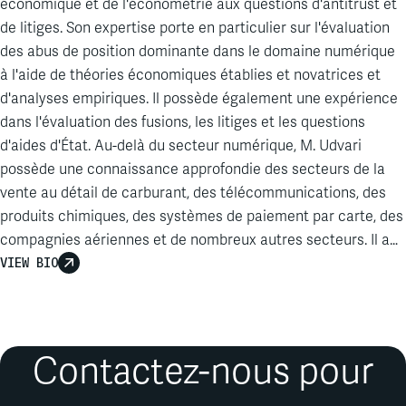
économique et de l'économétrie aux questions d'antitrust et
de litiges. Son expertise porte en particulier sur l'évaluation
des abus de position dominante dans le domaine numérique
à l'aide de théories économiques établies et novatrices et
d'analyses empiriques. Il possède également une expérience
dans l'évaluation des fusions, les litiges et les questions
d'aides d'État. Au-delà du secteur numérique, M. Udvari
possède une connaissance approfondie des secteurs de la
vente au détail de carburant, des télécommunications, des
produits chimiques, des systèmes de paiement par carte, des
compagnies aériennes et de nombreux autres secteurs. Il a
notamment travaillé sur des affaires très médiatisées devant
VIEW BIO
la Commission européenne, telles que la fusion MOL/OMV
Slovenija Phase II et la plainte de Slack contre Microsoft
Teams. Avant de rejoindre Analysis Group, M. Udvari a
travaillé pour un cabinet de conseil économique basé à
Contactez-nous pour
Bruxelles et a été chercheur postdoctoral et chargé de cours
à l'Université Libre de Bruxelles.