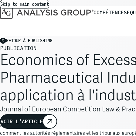
Skip to main content
COMPÉTENCES
EQU
RETOUR À PUBLISHING
PUBLICATION
Economics of Excessi
Pharmaceutical Indus
application à l'indu
Journal of European Competition Law & Practi
VOIR L'ARTICLE
La résurgence récente d'affaires de prix pharmaceutiques exc
comment les autorités réglementaires et les tribunaux européens