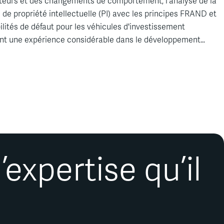
eurs
et des
changements
de
comportement
,
l'analyse
de la
e
de
propriété
intellectuelle
(PI) avec les principes FRAND et
ilités
de
défaut
pour les
véhicules
d'investissement
nt
une
expérience
considérable
dans le
développement
nts
pour
l'analyse
de données
destinées
à des analyses de
expertise qu’il