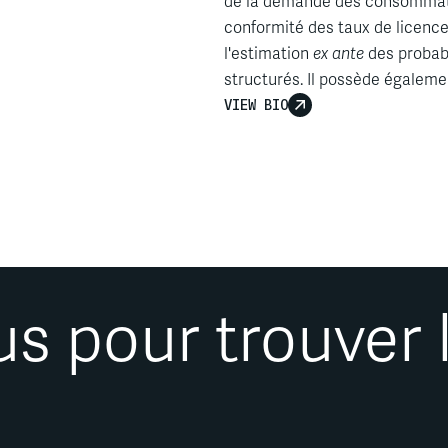
de la
demande
des
consommat
conformité
des
taux
de
licenc
l'estimation
ex ante
des
probab
structurés
. Il
possède
égaleme
d'outils
VIEW BIO
technologiques
innova
fusion et de concurrence.
…
 pour trouver l’