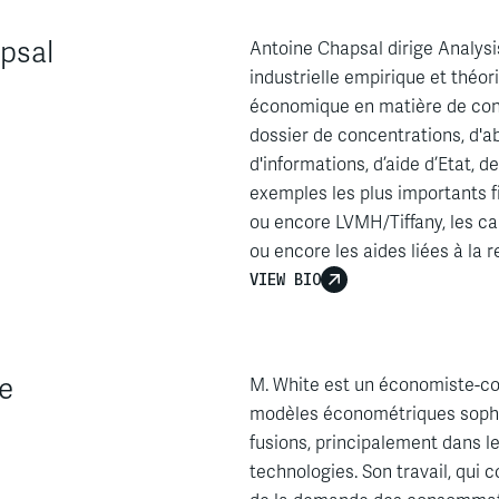
psal
Antoine Chapsal dirige Analysi
industrielle empirique et théor
économique en matière de conc
dossier de concentrations, d'a
d'informations, d’aide d’Etat,
exemples les plus importants f
ou encore LVMH/Tiffany, les ca
ou encore les aides liées à la 
VIEW BIO
e
M. White
est
un
économiste
-c
modèles
économétriques
soph
fusions,
principalement
dans l
technologies. Son travail, qui
c