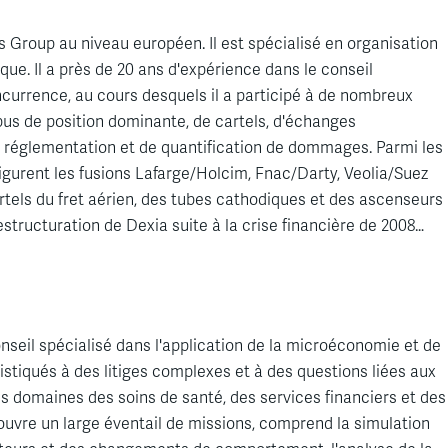
s Group au niveau européen. Il est spécialisé en organisation
ique. Il a près de 20 ans d'expérience dans le conseil
urrence, au cours desquels il a participé à de nombreux
bus de position dominante, de cartels, d'échanges
 de réglementation et de quantification de dommages. Parmi les
igurent les fusions Lafarge/Holcim, Fnac/Darty, Veolia/Suez
rtels du fret aérien, des tubes cathodiques et des ascenseurs
restructuration de Dexia suite à la crise financière de 2008…
onseil
spécialisé
dans
l'application
de la
microéconomie
et de
istiqués
à des
litiges
complexes et à des questions
liées
aux
es
domaines
des
soins
de santé, des services financiers et des
ouvre
un large
éventail
de missions,
comprend
la simulation