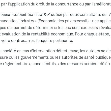
ire par l'application du droit de la concurrence ou par l'amélio
uropean Competition Law & Practice
par deux consultants de l'
aceutical Industry » (Économie des prix excessifs : une applic
apes qui permet de déterminer si les prix sont excessifs : év
 évaluation de la rentabilité économique. Pour chaque étape, 
oire contrecarrer, l'enquête pertinente.
 société en cas d'intervention défectueuse, les auteurs se dem
mesure où les gouvernements ou les autorités de santé publiqu
que réglementaire », concluent-ils, « des mesures auraient dû êt