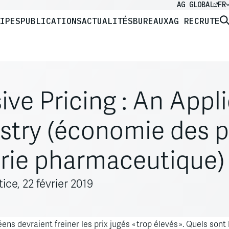
AG GLOBAL
FR
IPES
PUBLICATIONS
ACTUALITÉS
BUREAUX
AG RECRUTE
ve Pricing : An Appli
try (économie des pri
strie pharmaceutique)
ce, 22 février 2019
essifs ou déloyaux portées par les autorités européennes de l
 devraient freiner les prix jugés « trop élevés ». Quels sont le