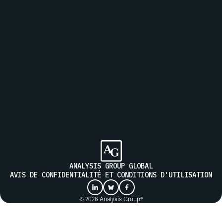
Inscrivez-vous à notre liste de diffusion pour recevoir les
actualités d'Analysis Group
ENVOYER
ANALYSIS GROUP GLOBAL
AVIS DE CONFIDENTIALITÉ ET CONDITIONS D'UTILISATION
© 2026 Analysis Group®