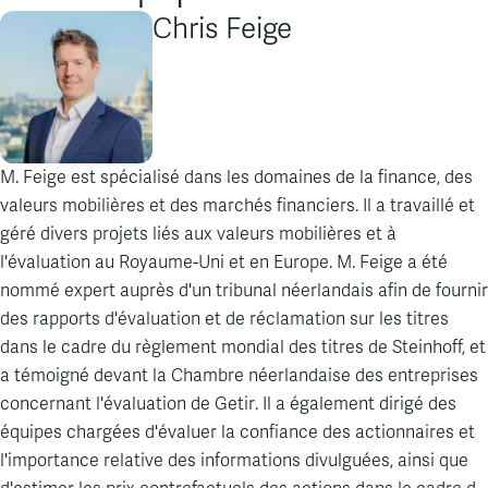
Chris Feige
M. Feige
est
spécialisé
dans les
domaines
de la finance, des
valeurs
mobilières
et des
marchés
financiers. Il a
travaillé
et
géré
divers
projets
liés
aux
valeurs
mobilières
et à
l'évaluation
au
Royaume
-Uni et
en
Europe. M. Feige a
été
nommé
expert
auprès
d'un tribunal
néerlandais
afin
de
fournir
des rapports
d'évaluation
et de
réclamation
sur les
titres
dans le cadre du
règlement
mondial
des
titres
de Steinhoff, et
a
témoigné
devant
la Chambre
néerlandaise
des
entreprises
concernant
l'évaluation
de
Getir
. Il a
également
dirigé
des
équipes
chargées
d'évaluer
la
confiance
des
actionnaires
et
l'importance
relative des
informations
divulguées
,
ainsi
que