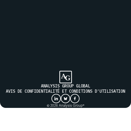
Inscrivez-vous à notre liste de diffusion pour recevoir les
actualités d'Analysis Group
ENVOYER
ANALYSIS GROUP GLOBAL
AVIS DE CONFIDENTIALITÉ ET CONDITIONS D'UTILISATION
© 2026 Analysis Group®