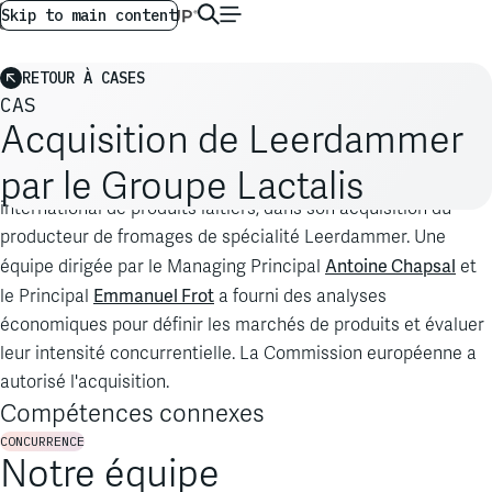
AG GLOBAL
FR
Skip to main content
RETOUR À CASES
CAS
Acquisition de Leerdammer
par le Groupe Lactalis
Analysis Group a accompagné le groupe Lactalis, fabricant
international de produits laitiers, dans son acquisition du
producteur de fromages de spécialité Leerdammer. Une
Antoine Chapsal
équipe dirigée par le Managing Principal
et
Emmanuel Frot
le Principal
a fourni des analyses
économiques pour définir les marchés de produits et évaluer
leur intensité concurrentielle. La Commission européenne a
autorisé l'acquisition.
Compétences connexes
CONCURRENCE
Notre équipe