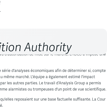
ition Authority
C) constatant que Genentech, Roche et Novartis avaient
u d'autorisation de mise sur le marché. L’ADLC a imposé une
e série d'analyses économiques afin de déterminer si, compte
au même marché. L'équipe a également estimé l'impact
ar les autres parties. Le travail d’Analysis Group a permis
omme alarmistes ou trompeuses d'un point de vue scientifique.
qu'elles reposaient sur une base factuelle suffisante. La Cour
é.