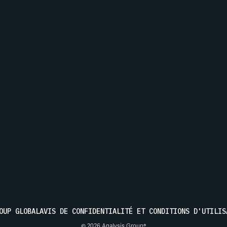
FAMILLE
EMAIL
s actualités d'Analysis Group
ENVOYER
OUP GLOBAL
AVIS DE CONFIDENTIALITÉ ET CONDITIONS D'UTILIS
© 2026 Analysis Group®