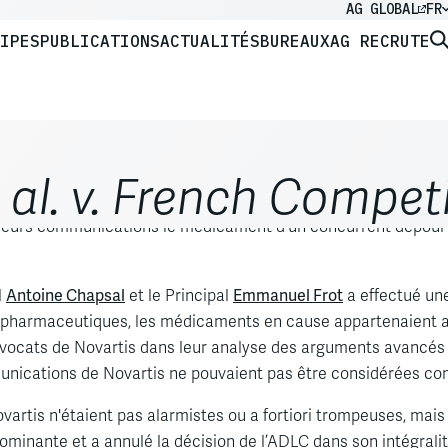
AG GLOBAL
FR
IPES
PUBLICATIONS
ACTUALITÉS
BUREAUX
AG RECRUTE
 al. v. French Compet
ur appel de la décision de l'Autorité de la concurrence (ADL
 leurs communications le médicament d'un concurrent dépourv
Antoine Chapsal
Emmanuel Frot
l
et le Principal
a effectué un
ts pharmaceutiques, les médicaments en cause appartenaient 
 avocats de Novartis dans leur analyse des arguments avancés p
mmunications de Novartis ne pouvaient pas être considérées c
artis n'étaient pas alarmistes ou a fortiori trompeuses, mais 
ominante et a annulé la décision de l’ADLC dans son intégralit