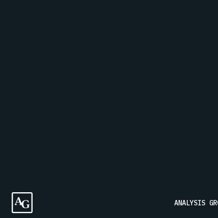
PRÉNOM
NOM DE 
MESSAGE
Inscrivez-vous à notre liste de diffusion pour recevoir le
ANALYSIS GR