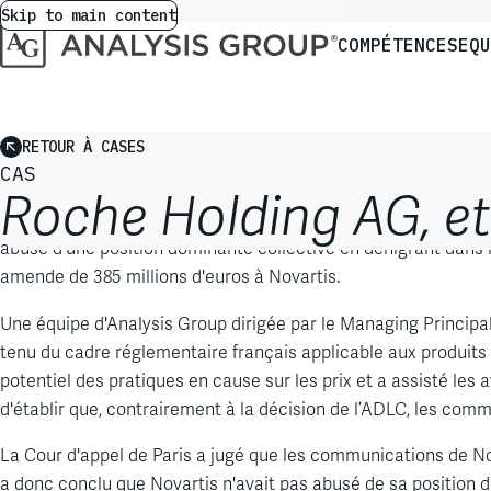
Skip to main content
COMPÉTENCES
EQU
RETOUR À CASES
CAS
Roche Holding AG, et
Analysis Group a accompagné Novartis et ses avocats dans le
abusé d'une position dominante collective en dénigrant dans
amende de 385 millions d'euros à Novartis.
Une équipe d'Analysis Group dirigée par le Managing Principa
tenu du cadre réglementaire français applicable aux produi
potentiel des pratiques en cause sur les prix et a assisté les
d'établir que, contrairement à la décision de l’ADLC, les co
La Cour d'appel de Paris a jugé que les communications de Nov
a donc conclu que Novartis n'avait pas abusé de sa position d