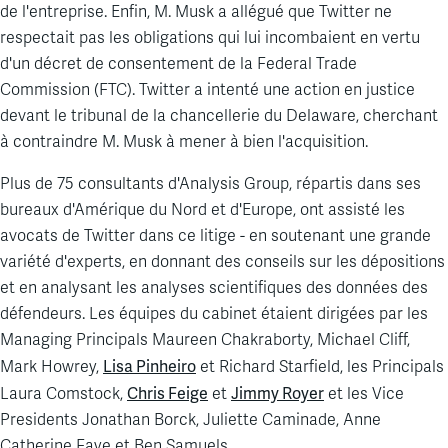
de l'entreprise. Enfin, M. Musk a allégué que Twitter ne
respectait pas les obligations qui lui incombaient en vertu
d'un décret de consentement de la
Federal
Trade
Commission (FTC). Twitter a intenté une action en justice
devant le tribunal de la chancellerie du Delaware, cherchant
à contraindre M. Musk à mener à bien l'acquisition.
Plus de 75 consultants d'
Analysis
Group, répartis dans ses
bureaux d'Amérique du Nord et d'Europe, ont assisté les
avocats de Twitter dans ce litige - en soutenant une grande
variété d'experts, en
donnant
des conseils sur les dépositions
et en analysant les analyses scientifiques des données des
défendeurs. Les équipes du cabinet étaient dirigées par les
Managing
Principals
Maureen Chakraborty
,
Michael Cliff
,
Lisa Pinheiro
Mark Howrey
,
et
Richard Starfield
, les
Principals
Chris Feige
Jimmy Royer
Laura Comstock
,
et
et
les
Vice
Presidents
Jonathan Borck
,
Juliette Caminade
,
Anne
Catherine Faye
et
Ben
Samuels
.