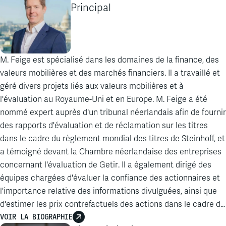
Principal
M. Feige
est
spécialisé
dans les
domaines
de la finance, des
valeurs
mobilières
et des
marchés
financiers. Il a
travaillé
et
géré
divers
projets
liés
aux
valeurs
mobilières
et à
l'évaluation
au
Royaume
-Uni et
en
Europe. M. Feige a
été
nommé
expert
auprès
d'un tribunal
néerlandais
afin
de
fournir
des rapports
d'évaluation
et de
réclamation
sur les
titres
dans le cadre du
règlement
mondial
des
titres
de Steinhoff, et
a
témoigné
devant
la Chambre
néerlandaise
des
entreprises
concernant
l'évaluation
de
Getir
. Il a
également
dirigé
des
équipes
chargées
d'évaluer
la
confiance
des
actionnaires
et
l'importance
relative des
informations
divulguées
,
ainsi
que
d'estimer
les prix
contrefactuels
des actions dans le cadre de
litiges
VOIR LA BIOGRAPHIE
relevant de la section 90A de la
loi
britannique
sur les