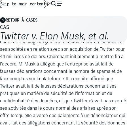
AG GLOBAL
FR
Skip to main content
RETOUR À CASES
CAS
Twitter v. Elon Musk, et al.
Analysis
Group a été retenu par l'avocat de Twitter dans le
cadre de son litige largement médiatisé contre Elon Musk et
ses sociétés en relation avec son acquisition de Twitter pour
44 milliards de dollars. Cherchant initialement à mettre fin à
l'accord, M. Musk a allégué que l'entreprise avait fait de
fausses déclarations concernant le nombre de spams et de
faux comptes sur la plateforme. Il a ensuite affirmé que
Twitter avait fait de fausses
déclarations concernant ses
pratiques en matière de sécurité de l'information et de
confidentialité des données, et que Twitter n'avait pas exercé
ses activités dans le cours normal des affaires après son
offre lorsqu'elle a versé des paiements à un dénonciateur qui
avait fait des allégations concernant la sécurité des données