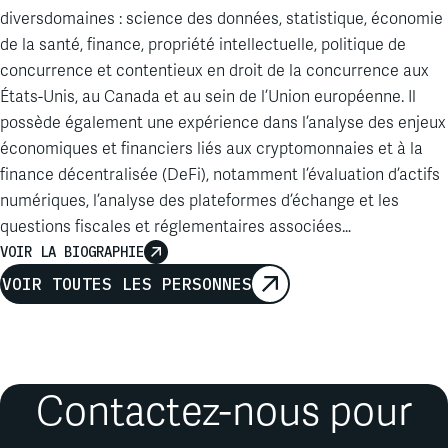
à
témoigner
au
procès
; et
fourni
des analyses de données et
diversdomaines : science des données, statistique, économie
des services de conseil aux avocats tout au long des
projets
.
de la santé, finance, propriété intellectuelle, politique de
Il a
également
travaillé
sur divers dossiers
d'arbitrage
concurrence et contentieux en droit de la concurrence aux
international,
notamment
dans le
domaine
de
l'évaluation
,
États-Unis, au Canada et au sein de l’Union européenne. Il
des
dommages-intérêts
et de
l'analyse
de la concurrence. En
possède également une expérience dans l’analyse des enjeux
outre
, il a
développé
des
modèles
d'évaluation
complexes,
économiques et financiers liés aux cryptomonnaies et à la
notamment
des
modèles
d'actualisation
des flux de
finance décentralisée (DeFi), notamment l’évaluation d’actifs
trésorerie
, et
a
analysé
des
titres
adossés
à des
actifs
, des
numériques, l’analyse des plateformes d’échange et les
obligations
adossées
à des
créances
et
d'autres
produits
questions fiscales et réglementaires associées…
titrisés
afin
d'étayer
les
témoignages
d'experts
dans le cadre
VOIR LA BIOGRAPHIE
de
plusieurs
affaires de
faillite
et de
dommages-intérêts
. M.
VOIR TOUTES LES PERSONNES
Feige a
également
travaillé
sur
plusieurs
arbitrages
internationaux
portant
sur
l'évaluation
de
dettes
souveraines
en
défaut
, de
champs
pétrolifères
expropriés
et
d'activités
de
vente au
détail
.
Ses
travaux
ont
été
publiés
dans
plusieurs
revues
spécialisées
.
Contactez-nous pour