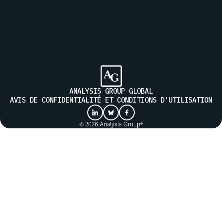
Inscrivez-vous à notre liste de diffusion pour recevoir les
actualités d'Analysis Group
ENVOYER
ANALYSIS GROUP GLOBAL
AVIS DE CONFIDENTIALITÉ ET CONDITIONS D'UTILISATION
© 2026 Analysis Group®