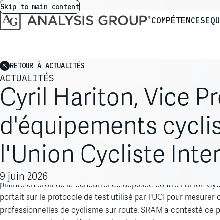
Skip to main content
COMPÉTENCES
EQU
RETOUR À ACTUALITÉS
ACTUALITÉS
Cyril Hariton, Vice Pr
d'équipements cyclis
l'Union Cycliste Inte
Cyril Hariton
, Vice President d’Analysis Group, a été mandaté
9 juin 2026
plainte en droit de la concurrence déposée contre l’Union Cyc
portait sur le protocole de test utilisé par l'UCI pour mesure
professionnelles de cyclisme sur route. SRAM a contesté ce pro