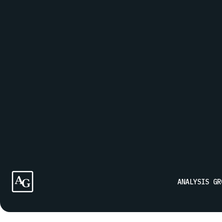
MESSAGE
Inscrivez-vous à notre liste de diffusion pour recevoir le
ANALYSIS GR