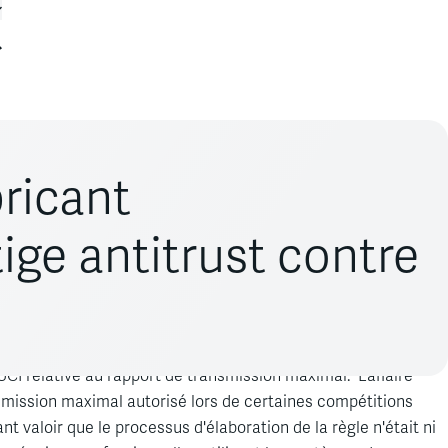
bricant
ige antitrust contre
e systèmes de transmission pour vélos, dans le cadre d’une
UCI relative au rapport de transmission maximal. L’affaire
ransmission maximal autorisé lors de certaines compétitions
 valoir que le processus d'élaboration de la règle n'était ni