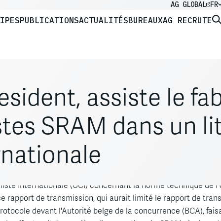
AG GLOBAL
FR
IPES
PUBLICATIONS
ACTUALITÉS
BUREAUX
AG RECRUTE
esident, assiste le fa
tes SRAM dans un lit
rnationale
 par Norton Rose Fulbright pour représenter SRAM, fabricant d
liste Internationale (UCI) concernant la norme technique de l’
r ce rapport de transmission, qui aurait limité le rapport de t
tocole devant l'Autorité belge de la concurrence (BCA), faisant